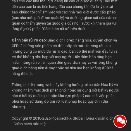
cầu cho các nhà môi giới đáng tin cậy và được quản lý. Bảo mật
tiền của bạn là ưu tiên hàng đầu của chúng tôi, đó là lý do tại
sao chúng tôi chỉ làm việc với các nhà môi giới được cấp phép
(các nhà môi giới được quản lý) và dưới sự giám sát của các cơ
quan có thẩm quyền tại quốc gia của họ. Trước khi tham gia vui
lòng đọc kỹ phần “Cảnh báo rủi ro” bên dưới.
Cảnh báo rủi ro cao:
Giao dịch Forex, hàng hóa, quyền chọn và
CFD là những sản phẩm có đòn bẩy có mức thưởng rất cao
nhưng cũng có mức độ rủi ro cao, bạn có thể mất vốn đầu tư và
có thể không phù hợp với mọi người. Hãy đảm bảo rằng bạn
hiểu những rủi ro liên quan đến giao dịch này và vui lòng không
giao dịch bằng tiền đi vay hoặc số tiền mà bạn không đủ khả
năng để mất.
Thông tin trên trang web này không hướng tới cư dân Hoa Kỳ và
không nhằm mục đích phân phối hoặc sử dụng bởi bất kỳ người
nào ở bất kỳ quốc gia hoặc khu vực pháp lý nào mà việc phân
phối hoặc sử dụng đó trái với luật pháp hoặc quy định địa
phương.
Copyright © 2010-2026
PipsbackFX Global
|
Điều khoản dịch vụ
|
Chính sách bảo mật