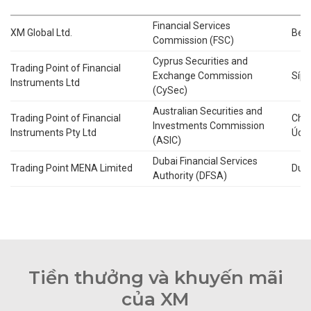
Financial Services
XM Global Ltd.
Beli
Commission (FSC)
Cyprus Securities and
Trading Point of Financial
Exchange Commission
Síp
Instruments Ltd
(CySec)
Australian Securities and
Trading Point of Financial
Châ
Investments Commission
Instruments Pty Ltd
Úc
(ASIC)
Dubai Financial Services
Trading Point MENA Limited
Dub
Authority (DFSA)
Tiền thưởng và khuyến mãi
của XM