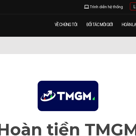
L
Trình diễn hệ thống
VỀ CHÚNG TÔI
ĐỐI TÁC MÔI GIỚI
HOÀN LẠI
Hoàn tiền TMG