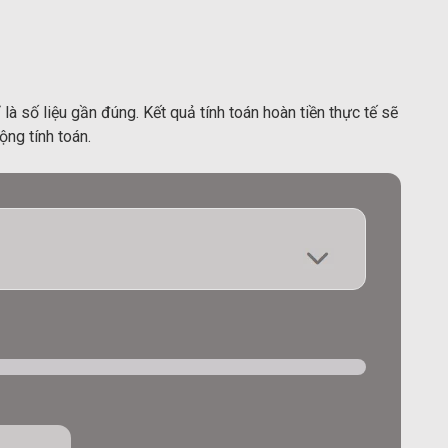
à số liệu gần đúng. Kết quả tính toán hoàn tiền thực tế sẽ
ộng tính toán.