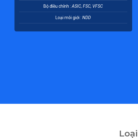
Bộ điều chỉnh :
ASIC, FSC, VFSC
Loại môi giới :
NDD
Loại