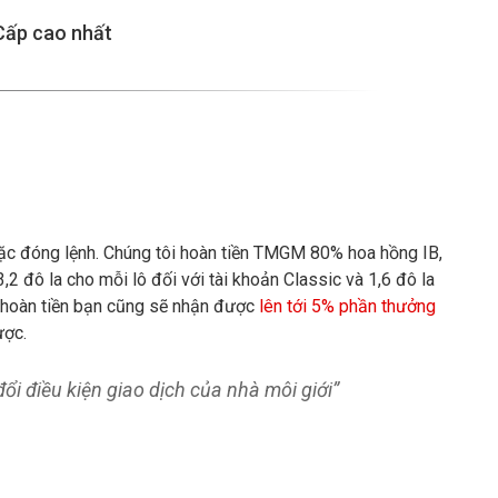
 Cấp cao nhất
oặc đóng lệnh. Chúng tôi hoàn tiền TMGM 80% hoa hồng IB,
,2 đô la cho mỗi lô đối với tài khoản Classic và 1,6 đô la
ản hoàn tiền bạn cũng sẽ nhận được
lên tới 5% phần thưởng
ược.
i điều kiện giao dịch của nhà môi giới”