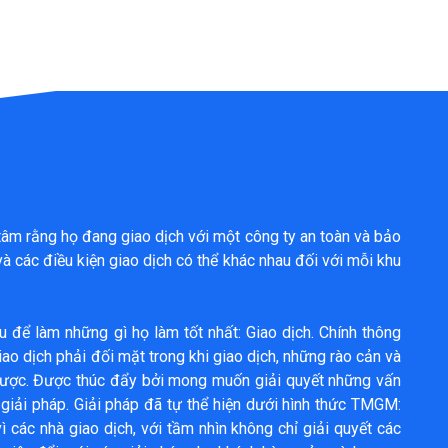
âm rằng họ đang giao dịch với một công ty an toàn và bảo
 các điều kiện giao dịch có thể khác nhau đối với mỗi khu
để làm những gì họ làm tốt nhất: Giao dịch. Chính thông
iao dịch phải đối mặt trong khi giao dịch, những rào cản và
được. Được thúc đẩy bởi mong muốn giải quyết những vấn
 giải pháp. Giải pháp đã tự thể hiện dưới hình thức TMGM:
 các nhà giao dịch, với tầm nhìn không chỉ giải quyết các