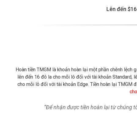
Lên đến $16
Hoàn tiền TMGM là khoản hoàn lại một phần chênh lệch gi
lên đến 16 đô la cho mỗi lô đối với tài khoản Standard, l
cho mỗi lô đối với tài khoản Edge. Tiền hoàn lại TMGM đ
cho
“Để nhận được tiền hoàn lại từ chúng t