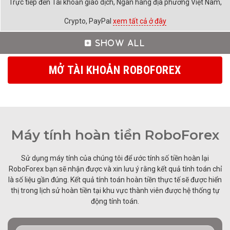
Trực tiếp đến Tài khoản giao dịch, Ngân hàng địa phương Việt Nam,
Crypto, PayPal
xem tất cả ở đây
MỞ TÀI KHOẢN ROBOFOREX
Máy tính hoàn tiền RoboForex
Sử dụng máy tính của chúng tôi để ước tính số tiền hoàn lại
RoboForex bạn sẽ nhận được và xin lưu ý rằng kết quả tính toán chỉ
là số liệu gần đúng. Kết quả tính toán hoàn tiền thực tế sẽ được hiển
thị trong lịch sử hoàn tiền tại khu vực thành viên được hệ thống tự
động tính toán.