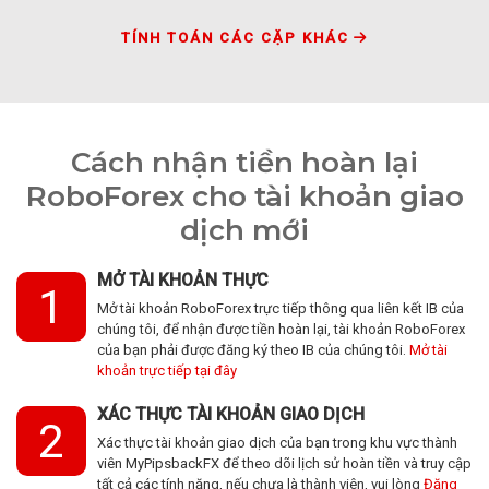
TÍNH TOÁN CÁC CẶP KHÁC
Cách nhận tiền hoàn lại
RoboForex cho tài khoản giao
dịch mới
MỞ TÀI KHOẢN THỰC
1
Mở tài khoản RoboForex trực tiếp thông qua liên kết IB của
chúng tôi, để nhận được tiền hoàn lại, tài khoản RoboForex
của bạn phải được đăng ký theo IB của chúng tôi.
Mở tài
khoản trực tiếp tại đây
XÁC THỰC TÀI KHOẢN GIAO DỊCH
2
Xác thực tài khoản giao dịch của bạn trong khu vực thành
viên MyPipsbackFX để theo dõi lịch sử hoàn tiền và truy cập
tất cả các tính năng, nếu chưa là thành viên, vui lòng
Đăng