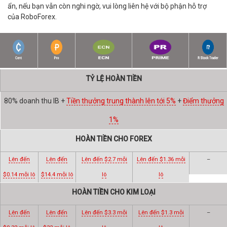
ẩn, nếu bạn vẫn còn nghi ngờ, vui lòng liên hệ với bộ phận hỗ trợ
của RoboForex.
TỶ LỆ HOÀN TIỀN
80% doanh thu IB +
Tiền thưởng trung thành lên tới 5%
+
Điểm thưởng
1%
HOÀN TIỀN CHO FOREX
Lên đến
Lên đến
Lên đến $2.7 mỗi
Lên đến $1.36 mỗi
–
$0.14 mỗi lô
$14.4 mỗi lô
lô
lô
HOÀN TIỀN CHO KIM LOẠI
Lên đến
Lên đến
Lên đến $3.3 mỗi
Lên đến $1.3 mỗi
–