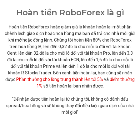
Hoàn tiền RoboForex là gì
Hoàn tiền RoboForex hoặc giảm giá là khoản hoàn lại một phần
chênh lệch giao dịch hoặc hoa hồng mà bạn đã trả cho nhà môi giới
khi mở hoặc đóng lệnh. Chúng tôi hoàn tiền 80% cho RoboForex
trên hoa hồng IB, lên đến 0,32 đô la cho mỗi lô đối với tài khoản
Cent, lên đến 32 đô la cho mỗi lô đối với tài khoản Pro, lên đến 3,3
đô la cho mỗi lô đối với tài khoản ECN, lên đến 1,6 đô la cho mỗi lô
đối với tài khoản Prime và lên đến 1 đô la cho mỗi lô đối với tài
khoản R StocksTrader. Bên cạnh tiền hoàn lại, bạn cũng sẽ nhận
được
Phần thưởng cho lòng trung thành lên tới 5%
và
điểm thưởng
1%
số tiền hoàn lại bạn nhận được.
“Để nhận được tiền hoàn lại từ chúng tôi, không có đánh dấu
spread/hoa hồng và sẽ không thay đổi điều kiện giao dịch của nhà
môi giới”