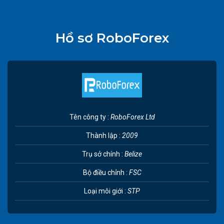
Hồ sơ RoboForex
Tên công ty :
RoboForex Ltd
Thành lập :
2009
Trụ sở chính :
Belize
Bộ điều chỉnh :
FSC
Loại môi giới :
STP