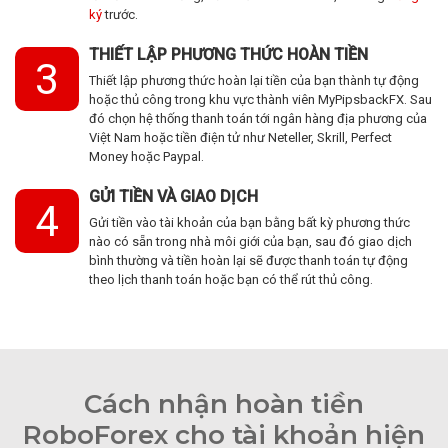
ký
trước.
THIẾT LẬP PHƯƠNG THỨC HOÀN TIỀN
3
Thiết lập phương thức hoàn lại tiền của bạn thành tự động
hoặc thủ công trong khu vực thành viên MyPipsbackFX. Sau
đó chọn hệ thống thanh toán tới ngân hàng địa phương của
Việt Nam hoặc tiền điện tử như Neteller, Skrill, Perfect
Money hoặc Paypal.
GỬI TIỀN VÀ GIAO DỊCH
4
Gửi tiền vào tài khoản của bạn bằng bất kỳ phương thức
nào có sẵn trong nhà môi giới của bạn, sau đó giao dịch
bình thường và tiền hoàn lại sẽ được thanh toán tự động
theo lịch thanh toán hoặc bạn có thể rút thủ công.
Cách nhận hoàn tiền
RoboForex cho tài khoản hiện