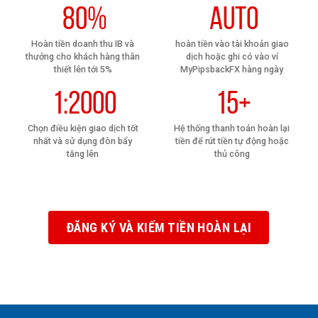
80%
Auto
Hoàn tiền doanh thu IB và
hoàn tiền vào tài khoản giao
thưởng cho khách hàng thân
dịch hoặc ghi có vào ví
thiết lên tới 5%
MyPipsbackFX hàng ngày
1:2000
15+
Chọn điều kiện giao dịch tốt
Hệ thống thanh toán hoàn lại
nhất và sử dụng đòn bẩy
tiền để rút tiền tự động hoặc
tăng lên
thủ công
ĐĂNG KÝ VÀ KIẾM TIỀN HOÀN LẠI