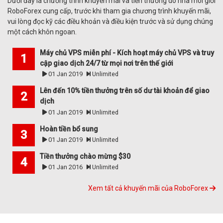
Dưới đây là chương trình khuyến mãi và tiền thưởng do nhà môi giới
RoboForex cung cấp, trước khi tham gia chương trình khuyến mãi,
vui lòng đọc kỹ các điều khoản và điều kiện trước và sử dụng chúng
một cách khôn ngoan.
Máy chủ VPS miễn phí - Kích hoạt máy chủ VPS và truy
cập giao dịch 24/7 từ mọi nơi trên thế giới
01 Jan 2019
Unlimited
Lên đến 10% tiền thưởng trên số dư tài khoản để giao
dịch
01 Jan 2019
Unlimited
Hoàn tiền bổ sung
01 Jan 2019
Unlimited
Tiền thưởng chào mừng $30
01 Jan 2016
Unlimited
Xem tất cả khuyến mãi của RoboForex