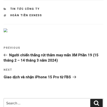
CATEGORIES
TIN TỨC CÔNG TY
TAGS
HOÀN TIỀN EXNESS
Điều
Previous
PREVIOUS
hướng
Post
Người chiến thắng rút thăm may mắn XM Phần 19 (15
bài
tháng 2 – 14 tháng 3 năm 2024)
viết
Next
NEXT
Post
Giao dịch và nhận iPhone 15 Pro từ FBS
Search
Sear
for: