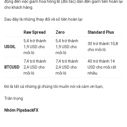
động đến việc giảm hoa hồng IB (đối tác) dẫn đến giảm tiền hoàn lại
cho khách hàng.
Sau đây là những thay đổi về số tiền hoàn lại:
Raw Spread
Zero
Standard Plus
5,4 trở thành
5,4 trở thành
30 trở thành 10,8
USOIL
1,9 USD cho
1,9 USD cho
cho mỗi lô.
mỗi lô.
mỗi lô.
7,4 trở thành
7,4 trở thành
40 trở thành 14
BTCUSD
2,4 USD cho
2,4 USD cho
USD cho mỗi rất
mỗi lô.
mỗi lô.
nhiều.
Đó là tất cả những gì chúng tôi muốn nói và cảm ơn bạn,
Trân trọng
Nhóm PipsbackFX