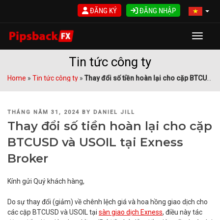
Skip
ĐĂNG KÝ
ĐĂNG NHẬP
to
content
Toggle
Tin tức công ty
Home
»
Tin tức công ty
»
Thay đổi số tiền hoàn lại cho cặp BTCUSD và USOIL tại Exness Broker
POSTED
THÁNG NĂM 31, 2024
BY
DANIEL JILL
ON
Thay đổi số tiền hoàn lại cho cặp
BTCUSD và USOIL tại Exness
Broker
Kính gửi Quý khách hàng,
Do sự thay đổi (giảm) về chênh lệch giá và hoa hồng giao dịch cho
các cặp BTCUSD và USOIL tại
sàn giao dịch Exness
, điều này tác