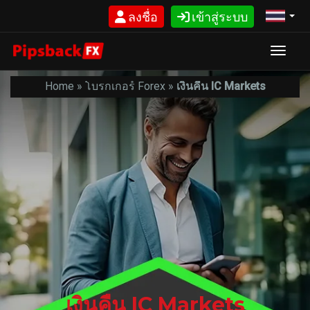
ข้าม
ลงชื่อ
เข้าสู่ระบบ
ไป
ยัง
บทความ
Toggle
Home
»
โบรกเกอร์ Forex
»
เงินคืน IC Markets
เงินคืน IC Markets