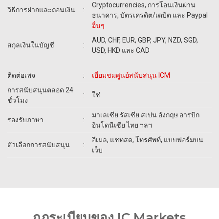
Cryptocurrencies, การโอนเงินผ่าน
วิธีการฝากและถอนเงิน
:
ธนาคาร, บัตรเครดิต/เดบิต และ Paypal
อื่นๆ
AUD, CHF, EUR, GBP, JPY, NZD, SGD,
สกุลเงินในบัญชี
:
USD, HKD และ CAD
ติดต่อเพจ
:
เยี่ยมชมศูนย์สนับสนุน ICM
การสนับสนุนตลอด 24
:
ใช่
ชั่วโมง
มาเลเซีย รัสเซีย สเปน อังกฤษ อารบิก
รองรับภาษา
:
อินโดนีเซีย ไทย ฯลฯ
อีเมล, แชทสด, โทรศัพท์, แบบฟอร์มบน
ตัวเลือกการสนับสนุน
:
เว็บ
กฎระเบียบของ IC Markets