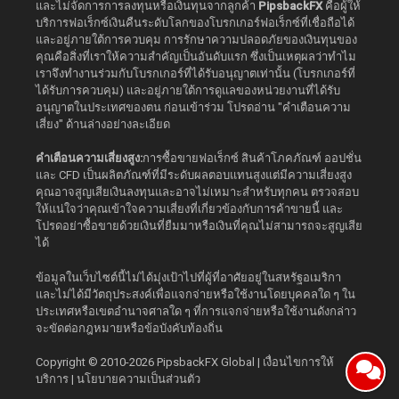
และไม่จัดการการลงทุนหรือเงินทุนจากลูกค้า
PipsbackFX
คือผู้ให้
บริการฟอเร็กซ์เงินคืนระดับโลกของโบรกเกอร์ฟอเร็กซ์ที่เชื่อถือได้
และอยู่ภายใต้การควบคุม การรักษาความปลอดภัยของเงินทุนของ
คุณคือสิ่งที่เราให้ความสำคัญเป็นอันดับแรก ซึ่งเป็นเหตุผลว่าทำไม
เราจึงทำงานร่วมกับโบรกเกอร์ที่ได้รับอนุญาตเท่านั้น (โบรกเกอร์ที่
ได้รับการควบคุม) และอยู่ภายใต้การดูแลของหน่วยงานที่ได้รับ
อนุญาตในประเทศของตน ก่อนเข้าร่วม โปรดอ่าน "คำเตือนความ
เสี่ยง" ด้านล่างอย่างละเอียด
คำเตือนความเสี่ยงสูง:
การซื้อขายฟอเร็กซ์ สินค้าโภคภัณฑ์ ออปชั่น
และ CFD เป็นผลิตภัณฑ์ที่มีระดับผลตอบแทนสูงแต่มีความเสี่ยงสูง
คุณอาจสูญเสียเงินลงทุนและอาจไม่เหมาะสำหรับทุกคน ตรวจสอบ
ให้แน่ใจว่าคุณเข้าใจความเสี่ยงที่เกี่ยวข้องกับการค้าขายนี้ และ
โปรดอย่าซื้อขายด้วยเงินที่ยืมมาหรือเงินที่คุณไม่สามารถจะสูญเสีย
ได้
ข้อมูลในเว็บไซต์นี้ไม่ได้มุ่งเป้าไปที่ผู้ที่อาศัยอยู่ในสหรัฐอเมริกา
และไม่ได้มีวัตถุประสงค์เพื่อแจกจ่ายหรือใช้งานโดยบุคคลใด ๆ ใน
ประเทศหรือเขตอำนาจศาลใด ๆ ที่การแจกจ่ายหรือใช้งานดังกล่าว
จะขัดต่อกฎหมายหรือข้อบังคับท้องถิ่น
Copyright © 2010-2026
PipsbackFX Global
|
เงื่อนไขการให้
บริการ
|
นโยบายความเป็นส่วนตัว