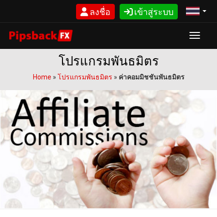
ข้าม
ลงชื่อ
เข้าสู่ระบบ
ไป
ยัง
บทความ
Toggle
โปรแกรมพันธมิตร
Home
»
โปรแกรมพันธมิตร
»
ค่าคอมมิชชั่นพันธมิตร