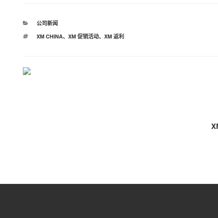
分
公司新闻
类
标
XM CHINA
、
XM 促销活动
、
XM 返利
签
Post
navigation
X