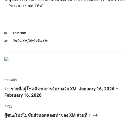
“ข่าวสารของบริษัท”
หมวด
ข่าวบริษัท
หมู่
ป้าย
เงินคืน XM
,
โปรโมชั่น XM
กำกับ
แนะแนว
เรื่อง
ก่อนหน้า
เรื่อง
ก่อน
รายชื่อผู้โชคดีจากการจับรางวัล XM: January 16, 2026 –
หน้า
February 16, 2026
เรื่อง
ถัดไป
ถัด
ผู้ชนะโปรโมชั่นส่วนลดสองเท่าของ XM ส่วนที่ 1
ไป