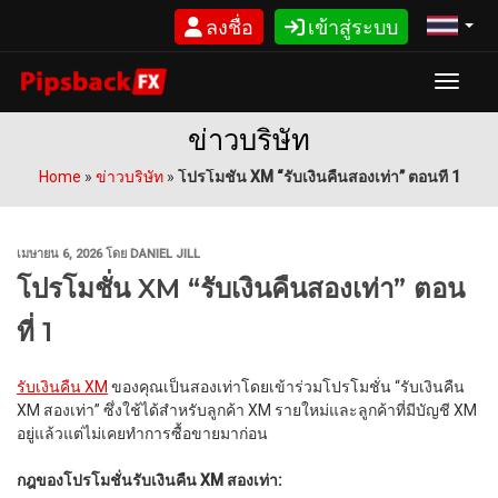
ข้าม
ลงชื่อ
เข้าสู่ระบบ
ไป
ยัง
บทความ
Toggle
ข่าวบริษัท
Home
»
ข่าวบริษัท
»
โปรโมชั่น XM “รับเงินคืนสองเท่า” ตอนที่ 1
เขียน
เมษายน 6, 2026
โดย
DANIEL JILL
วัน
โปรโมชั่น XM “รับเงินคืนสองเท่า” ตอน
ที่
ที่ 1
รับเงินคืน XM
ของคุณเป็นสองเท่าโดยเข้าร่วมโปรโมชั่น “รับเงินคืน
XM สองเท่า” ซึ่งใช้ได้สำหรับลูกค้า XM รายใหม่และลูกค้าที่มีบัญชี XM
อยู่แล้วแต่ไม่เคยทำการซื้อขายมาก่อน
กฎของโปรโมชั่นรับเงินคืน XM สองเท่า: