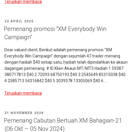
“Pemenang
Teruskan membaca
Tempoh
Cabutan
Bertuah
DIKIRIM
22 APRIL 2025
XM:
PADA
Pemenang promosi “XM Everybody Win
16
Campaign”
Jun
–
Dear valued client, Berikut adalah pemenang promosi “XM
16
Everybody Win Campaign” dengan sejumlah 47 trader menang
Julai
dengan hadiah $40 setiap satu, hadiah telah dipindahkan ke akaun
2025”
dagangan pemenang. # ID Klien Akaun MT/MT5 Hadiah 1 59387
380717813 $40 2 72093 68750193 $40 3 2545649 85315038 $40
4 2585713 54316842 $40 5 3039378 13305069 $40 6 …
“Pemenang
Teruskan membaca
promosi
“XM
Everybody
DIKIRIM
21 NOVEMBER 2024
Win
PADA
Pemenang Cabutan Bertuah XM Bahagian-21
Campaign””
(06 Okt – 05 Nov 2024)