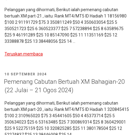
Pelanggan yang dihormati, Berikut ialah pemenang cabutan
bertuah XM part-21 , iaitu: Rank MT4/MT5 ID Hadiah 1 18156980
$100 2 91191729 $75 3 350811249 $50 4 350603054 $25 5
350521723 $25 6 360523377 $25 7 57238894 $25 8 63589675
$25 9 46191289 $25 10 85147090 $25 11 11351169 $25 12
33388878 $25 13 38448056 $25 14 …
“Pemenang
Teruskan membaca
Cabutan
Bertuah
XM
DIKIRIM
10 SEPTEMBER 2024
Bahagian-
PADA
Pemenang Cabutan Bertuah XM Bahagian-20
21
(22 Julai – 21 Ogos 2024)
(06
Okt
Pelanggan yang dihormati, Berikut ialah pemenang cabutan
–
bertuah XM part-20 , iaitu: Rank MT4/MT5 ID Hadiah 1 320845415
05
$100 2 310965020 $75 3 45441605 $50 4 45373714 $25 5
Nov
350634023 $25 6 53163485 $25 7 300869314 $25 8 360429001
2024)”
$25 9 52275159 $25 10 320825285 $25 11 380178504 $25 12
52274837 $25 13 38446008 $25 14 …