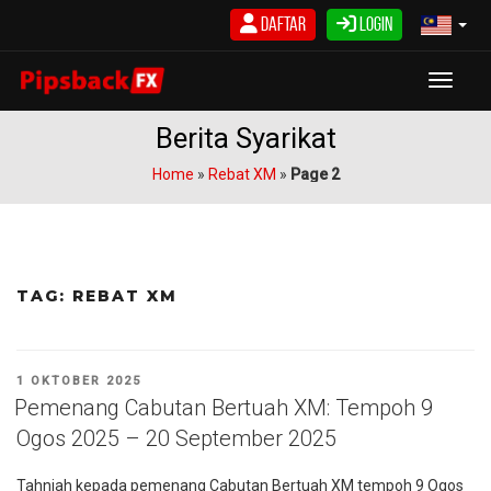
Langkau
Daftar
Login
ke
kandungan
Toggle
Berita Syarikat
Home
»
Rebat XM
»
Page 2
TAG:
REBAT XM
DIKIRIM
1 OKTOBER 2025
PADA
Pemenang Cabutan Bertuah XM: Tempoh 9
Ogos 2025 – 20 September 2025
Tahniah kepada pemenang Cabutan Bertuah XM tempoh 9 Ogos