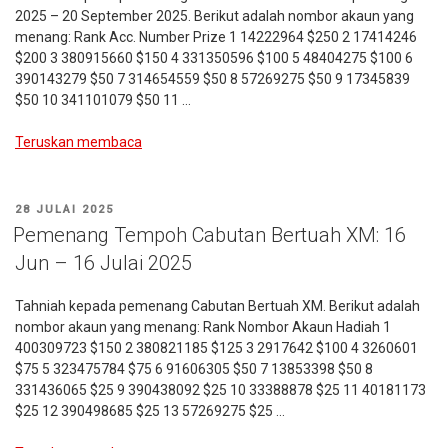
2025 – 20 September 2025. Berikut adalah nombor akaun yang
menang: Rank Acc. Number Prize 1 14222964 $250 2 17414246
$200 3 380915660 $150 4 331350596 $100 5 48404275 $100 6
390143279 $50 7 314654559 $50 8 57269275 $50 9 17345839
$50 10 341101079 $50 11 …
“Pemenang
Teruskan membaca
Cabutan
Bertuah
XM:
DIKIRIM
28 JULAI 2025
Tempoh
PADA
Pemenang Tempoh Cabutan Bertuah XM: 16
9
Jun – 16 Julai 2025
Ogos
2025
Tahniah kepada pemenang Cabutan Bertuah XM. Berikut adalah
–
nombor akaun yang menang: Rank Nombor Akaun Hadiah 1
20
400309723 $150 2 380821185 $125 3 2917642 $100 4 3260601
September
$75 5 323475784 $75 6 91606305 $50 7 13853398 $50 8
2025”
331436065 $25 9 390438092 $25 10 33388878 $25 11 40181173
$25 12 390498685 $25 13 57269275 $25 …