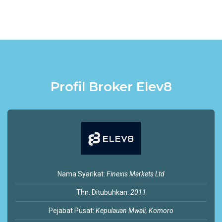
Profil Broker Elev8
Nama Syarikat:
Finexis Markets Ltd
Thn. Ditubuhkan:
2011
Pejabat Pusat:
Kepulauan Mwali, Komoro