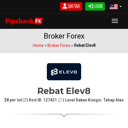
Langkau
Daftar
Login
ke
kandungan
Toggle
Broker Forex
Home
»
Broker Forex
»
Rebat Elev8
Rebat Elev8
$8 per lot
| Kod IB: 127431
| Level Rakan Kongsi: Tahap Atas