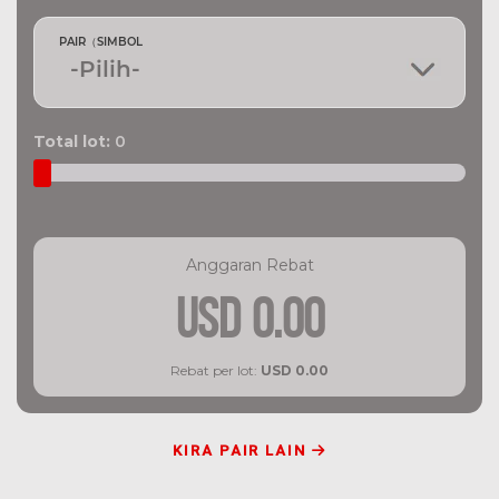
PAIR（SIMBOL
Total lot:
0
Anggaran Rebat
USD
0.00
Rebat per lot:
USD
0.00
KIRA PAIR LAIN