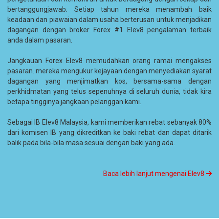
bertanggungjawab. Setiap tahun mereka menambah baik
keadaan dan piawaian dalam usaha berterusan untuk menjadikan
dagangan dengan broker Forex #1 Elev8 pengalaman terbaik
anda dalam pasaran.
Jangkauan Forex Elev8 memudahkan orang ramai mengakses
pasaran. mereka mengukur kejayaan dengan menyediakan syarat
dagangan yang menjimatkan kos, bersama-sama dengan
perkhidmatan yang telus sepenuhnya di seluruh dunia, tidak kira
betapa tingginya jangkaan pelanggan kami.
Sebagai IB Elev8 Malaysia, kami memberikan rebat sebanyak 80%
dari komisen IB yang dikreditkan ke baki rebat dan dapat ditarik
balik pada bila-bila masa sesuai dengan baki yang ada.
Baca lebih lanjut mengenai Elev8