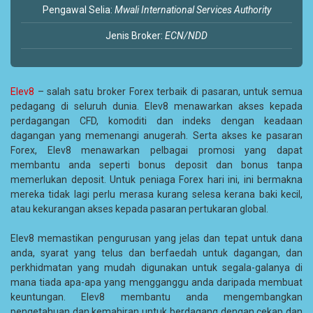
Pengawal Selia:
Mwali International Services Authority
Jenis Broker:
ECN/NDD
Elev8
– salah satu broker Forex terbaik di pasaran, untuk semua
pedagang di seluruh dunia. Elev8 menawarkan akses kepada
perdagangan CFD, komoditi dan indeks dengan keadaan
dagangan yang memenangi anugerah. Serta akses ke pasaran
Forex, Elev8 menawarkan pelbagai promosi yang dapat
membantu anda seperti bonus deposit dan bonus tanpa
memerlukan deposit. Untuk peniaga Forex hari ini, ini bermakna
mereka tidak lagi perlu merasa kurang selesa kerana baki kecil,
atau kekurangan akses kepada pasaran pertukaran global.
Elev8 memastikan pengurusan yang jelas dan tepat untuk dana
anda, syarat yang telus dan berfaedah untuk dagangan, dan
perkhidmatan yang mudah digunakan untuk segala-galanya di
mana tiada apa-apa yang mengganggu anda daripada membuat
keuntungan. Elev8 membantu anda mengembangkan
pengetahuan dan kemahiran untuk berdagang dengan cekap dan