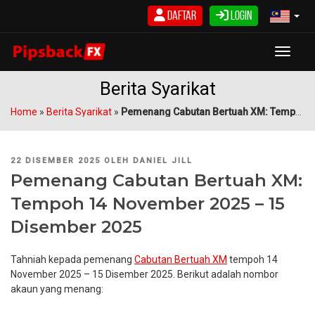
Langkau
Daftar
Login
ke
kandungan
Toggle
Berita Syarikat
Home
»
Berita Syarikat
»
Pemenang Cabutan Bertuah XM: Tempoh 14 November 2025 – 15 Disember 2025
DIKIRIM
22 DISEMBER 2025
OLEH
DANIEL JILL
PADA
Pemenang Cabutan Bertuah XM:
Tempoh 14 November 2025 – 15
Disember 2025
Tahniah kepada pemenang
Cabutan Bertuah XM
tempoh 14
November 2025 – 15 Disember 2025. Berikut adalah nombor
akaun yang menang: