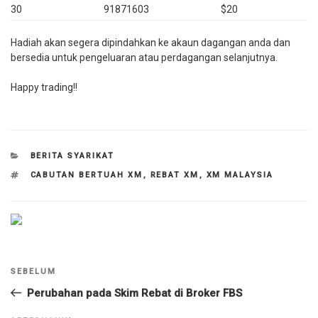
30
91871603
$20
Hadiah akan segera dipindahkan ke akaun dagangan anda dan
bersedia untuk pengeluaran atau perdagangan selanjutnya.
Happy trading!!
KATEGORI
BERITA SYARIKAT
TAG
CABUTAN BERTUAH XM
,
REBAT XM
,
XM MALAYSIA
Navigasi
Kiriman
SEBELUM
kiriman
Sebelumnya
Perubahan pada Skim Rebat di Broker FBS