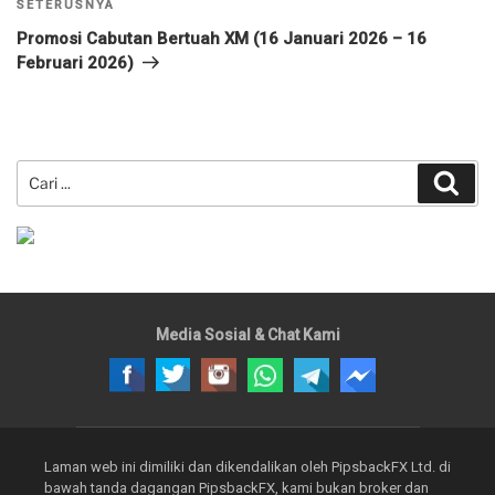
Kiriman
SETERUSNYA
Seterusnya
Promosi Cabutan Bertuah XM (16 Januari 2026 – 16
Februari 2026)
Carian
Cari
untuk:
Media Sosial & Chat Kami
Laman web ini dimiliki dan dikendalikan oleh PipsbackFX Ltd. di
bawah tanda dagangan PipsbackFX, kami bukan broker dan