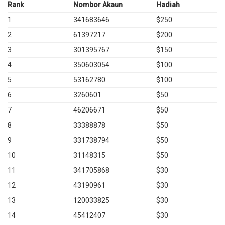
Rank
Nombor Akaun
Hadiah
1
341683646
$250
2
61397217
$200
3
301395767
$150
4
350603054
$100
5
53162780
$100
6
3260601
$50
7
46206671
$50
8
33388878
$50
9
331738794
$50
10
31148315
$50
11
341705868
$30
12
43190961
$30
13
120033825
$30
14
45412407
$30