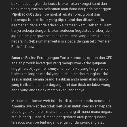
bukan sebahagian daripada broker rakan kongsi kami dan
tidak menguruskan pelaburan atau dana daripada pelanggan.
PipsbackFX
adalah pembekal rebate forex global dari
beberapa broker forex yang dipercayai dan dikawal selia.
Keamanan dana anda adalah keutamaan kami, sebab itu kami
hanya bekerja dengan broker berlesen (regulated broker) dan
juga dalam pengawasan pihak berkuasa yang diberi kuasa di
negara ini. Sebelum menyertai sila baca dengan teliti "Amaran
Risiko" di bawah.
Amaran Risiko:
Perdagangan Forex, komoditi, option dan CFD
adalah produk leveraged yang mempunyai kadar ganjaran
tinggi, tetapi juga mempunyai tahap risiko yang tinggi, anda
boleh kehilangan modal yang dilaburkan dan mungkin tidak
sesuai untuk semua orang. Pastikan anda memahami risiko
yang terlibat dalam perdagangan ini dan tidak melabur wang
anda yang anda tidak mampu kehilangannya.
Maklumat di laman web ini tidak ditujukan kepada penduduk
Amerika Syarikat dan tidak bertujuan untuk diedarkan kepada,
atau digunakan oleh, mana-mana orang di mana-mana negara
atau bidang kuasa di mana pengedaran atau penggunaan
tersebut akan bertentangan dengan undang-undang atau