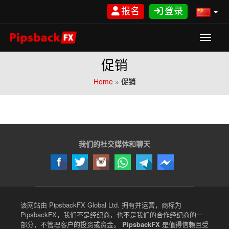
跳
报名
登录
至
内
容
Toggle
促销
Home
»
促销
我们的社交媒体和聊天
该网站由 PipsbackFX Global Ltd. 拥有并运营，商标为
PipsbackFX，我们不是经纪商，也不是我们的合作经纪商的一
部分，不管理客户的投资或资金。
PipsbackFX
是值得信赖且受