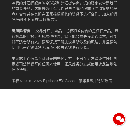
监管的外汇经纪商的全球返利外汇提供商。您的资金安全是我们
的首要任务，这就是为什么我们只与持牌经纪商（受监管的经纪
商）合作并在其所在国家授权机构的监督下进行合作。加入前请
仔细阅读下面的“风险警告”。
高风险警告：
交易外汇、商品、期权和差价合约是杠杆产品，具
有极高的回报，但风险也很高，您可能会损失投资的资本，可能
并不适合所有人。请确保您了解此交易所涉及的风险，并且请勿
使用借来的钱或您无法承受损失的钱进行交易。
本网站上的信息不针对美国居民，并且不旨在分发给或供任何国
家或司法管辖区的任何人使用，如果此类分发或使用违反当地法
律或法规。
版权 © 2010-2026
PipsbackFX Global
|
服务条款
|
隐私政策