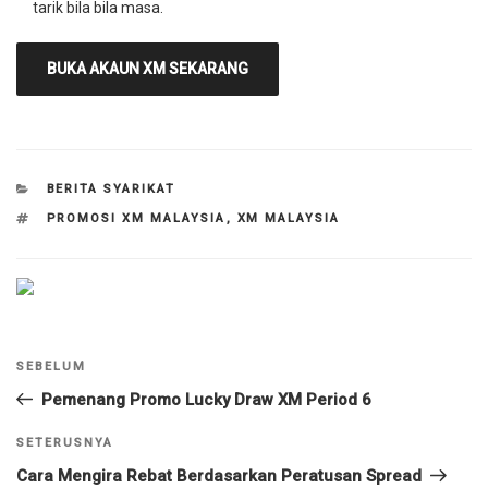
tarik bila bila masa.
BUKA AKAUN XM SEKARANG
KATEGORI
BERITA SYARIKAT
TAG
PROMOSI XM MALAYSIA
,
XM MALAYSIA
Navigasi
Kiriman
SEBELUM
kiriman
Sebelumnya
Pemenang Promo Lucky Draw XM Period 6
Kiriman
SETERUSNYA
Seterusnya
Cara Mengira Rebat Berdasarkan Peratusan Spread