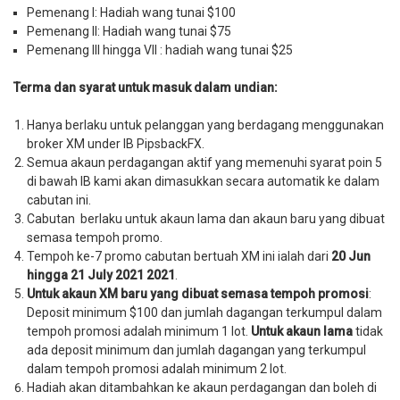
Pemenang I: Hadiah wang tunai $100
Pemenang II: Hadiah wang tunai $75
Pemenang III hingga VII : hadiah wang tunai $25
Terma dan syarat untuk masuk dalam undian:
Hanya berlaku untuk pelanggan yang berdagang menggunakan
broker XM under IB PipsbackFX.
Semua akaun perdagangan aktif yang memenuhi syarat poin 5
di bawah IB kami akan dimasukkan secara automatik ke dalam
cabutan ini.
Cabutan berlaku untuk akaun lama dan akaun baru yang dibuat
semasa tempoh promo.
Tempoh ke-7 promo cabutan bertuah XM ini ialah dari
20 Jun
hingga 21 July 2021 2021
.
Untuk akaun XM baru yang dibuat semasa tempoh promosi
:
Deposit minimum $100 dan jumlah dagangan terkumpul dalam
tempoh promosi adalah minimum 1 lot.
Untuk akaun lama
tidak
ada deposit minimum dan jumlah dagangan yang terkumpul
dalam tempoh promosi adalah minimum 2 lot.
Hadiah akan ditambahkan ke akaun perdagangan dan boleh di