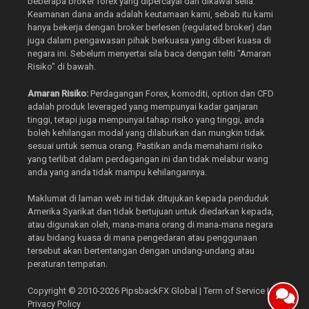
beberapa broker forex yang dipercayai dan dikawal selia.
Keamanan dana anda adalah keutamaan kami, sebab itu kami
hanya bekerja dengan broker berlesen (regulated broker) dan
juga dalam pengawasan pihak berkuasa yang diberi kuasa di
negara ini. Sebelum menyertai sila baca dengan teliti "Amaran
Risiko" di bawah.
Amaran Risiko:
Perdagangan Forex, komoditi, option dan CFD
adalah produk leveraged yang mempunyai kadar ganjaran
tinggi, tetapi juga mempunyai tahap risiko yang tinggi, anda
boleh kehilangan modal yang dilaburkan dan mungkin tidak
sesuai untuk semua orang. Pastikan anda memahami risiko
yang terlibat dalam perdagangan ini dan tidak melabur wang
anda yang anda tidak mampu kehilangannya.
Maklumat di laman web ini tidak ditujukan kepada penduduk
Amerika Syarikat dan tidak bertujuan untuk diedarkan kepada,
atau digunakan oleh, mana-mana orang di mana-mana negara
atau bidang kuasa di mana pengedaran atau penggunaan
tersebut akan bertentangan dengan undang-undang atau
peraturan tempatan.
Copyright © 2010-2026
PipsbackFX Global
|
Term of Service
|
Privacy Policy