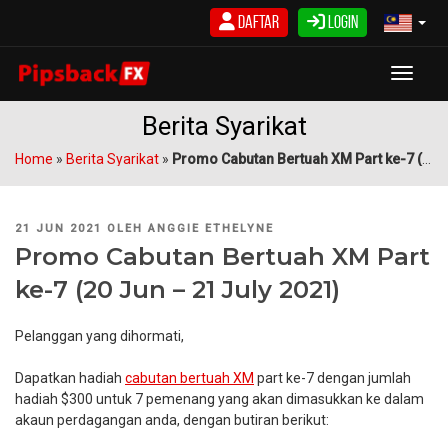
Langkau
Daftar
Login
ke
kandungan
Toggle
Berita Syarikat
Home
»
Berita Syarikat
»
Promo Cabutan Bertuah XM Part ke-7 (20 Jun – 21 July 2021)
DIKIRIM
21 JUN 2021
OLEH
ANGGIE ETHELYNE
PADA
Promo Cabutan Bertuah XM Part
ke-7 (20 Jun – 21 July 2021)
Pelanggan yang dihormati,
Dapatkan hadiah
cabutan bertuah XM
part ke-7 dengan jumlah
hadiah $300 untuk 7 pemenang yang akan dimasukkan ke dalam
akaun perdagangan anda, dengan butiran berikut: