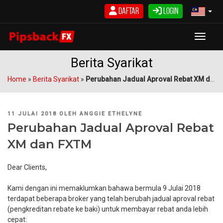
Langkau
Daftar
Login
ke
kandungan
Toggle
Berita Syarikat
Home
»
Berita Syarikat
»
Perubahan Jadual Aproval Rebat XM dan FXTM
DIKIRIM
11 JULAI 2018
OLEH
ANGGIE ETHELYNE
PADA
Perubahan Jadual Aproval Rebat
XM dan FXTM
Dear Clients,
Kami dengan ini memaklumkan bahawa bermula 9 Julai 2018
terdapat beberapa broker yang telah berubah jadual aproval rebat
(pengkreditan rebate ke baki) untuk membayar rebat anda lebih
cepat: