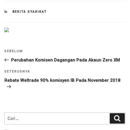
KATEGORI
BERITA SYARIKAT
Navigasi
Kiriman
SEBELUM
kiriman
Sebelumnya
Perubahan Komisen Dagangan Pada Akaun Zero XM
Kiriman
SETERUSNYA
Seterusnya
Rebate Weltrade 90% komisyen IB Pada November 2018
Carian
Cari
untuk: