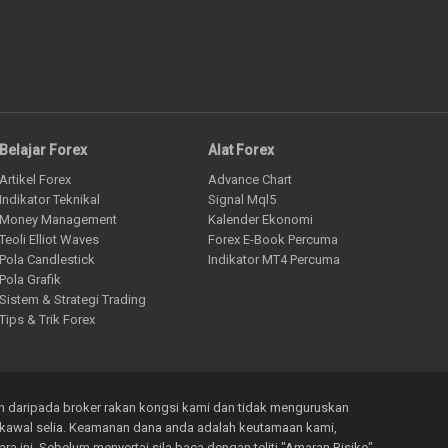
Belajar Forex
Alat Forex
Artikel Forex
Advance Chart
Indikator Teknikal
Signal Mql5
Money Management
Kalender Ekonomi
Teoli Elliot Waves
Forex E-Book Percuma
Pola Candlestick
Indikator MT4 Percuma
Pola Grafik
Sistem & Strategi Trading
Tips & Trik Forex
n daripada broker rakan kongsi kami dan tidak menguruskan
dikawal selia. Keamanan dana anda adalah keutamaan kami,
 ini. Sebelum menyertai sila baca dengan teliti "Amaran Risiko"