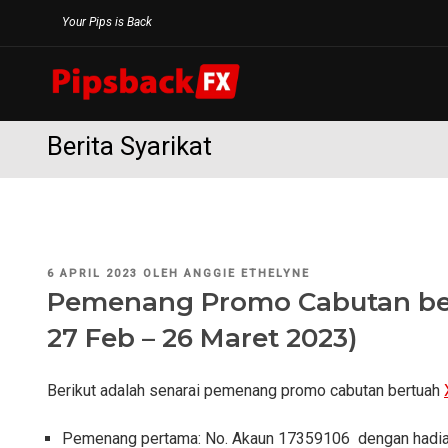
Langkau
Your Pips is Back
ke
kandungan
Berita Syarikat
DIKIRIM
6 APRIL 2023
OLEH
ANGGIE ETHELYNE
PADA
Pemenang Promo Cabutan ber
27 Feb – 26 Maret 2023)
Berikut adalah senarai pemenang promo cabutan bertuah
Pemenang pertama: No. Akaun 17359106 dengan hadia