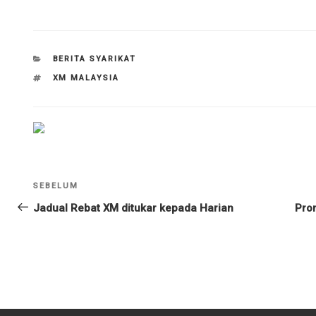
KATEGORI
BERITA SYARIKAT
TAG
XM MALAYSIA
Navigasi
Kiriman
SEBELUM
kiriman
Sebelumnya
Jadual Rebat XM ditukar kepada Harian
Pro