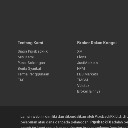
Tentang Kami
Broker Rakan Kongsi
Siapa PipsbackFX
XM
Misi Kami
Elev8
Pusat Sokongan
JustMarkets
Berita Syarikat
HFM
Terma Penggunaan
FBS Markets
FAQ
TMGM
Valetax
Broker lainnya
Laman web ini dimiliki dan dikendalikan oleh PipsbackFX Ltd. 
pelaburan atau dana daripada pelanggan.
PipsbackFX
adalah pe
sebab itu kami hanya bekerja dengan broker berlesen (regulated 