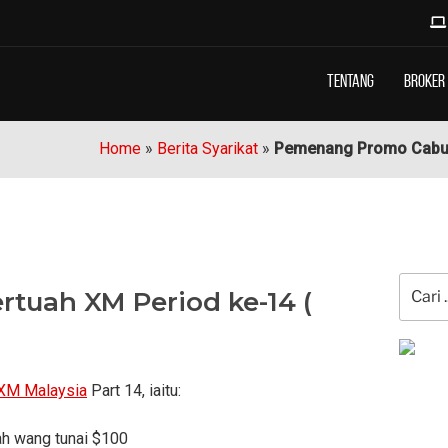
Tentang
Broker
Home
»
Berita Syarikat
»
Pemenang Promo Cabuta
Carian
tuah XM Period ke-14 (
untuk:
XM Malaysia
Part 14, iaitu:
h wang tunai $100