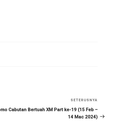
SETERUSNYA
Kiriman
Seterusnya
omo Cabutan Bertuah XM Part ke-19 (15 Feb –
14 Mac 2024)