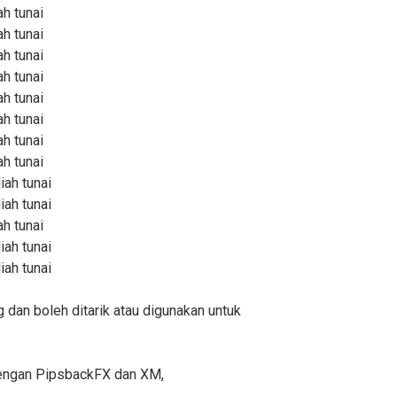
h tunai
h tunai
h tunai
h tunai
h tunai
h tunai
h tunai
h tunai
ah tunai
ah tunai
h tunai
ah tunai
ah tunai
dan boleh ditarik atau digunakan untuk
engan PipsbackFX dan XM,