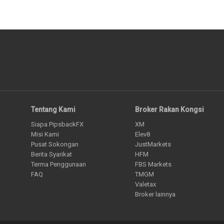
Tentang Kami
Broker Rakan Kongsi
Siapa PipsbackFX
XM
Misi Kami
Elev8
Pusat Sokongan
JustMarkets
Berita Syarikat
HFM
Terma Penggunaan
FBS Markets
FAQ
TMGM
Valetax
Broker lainnya