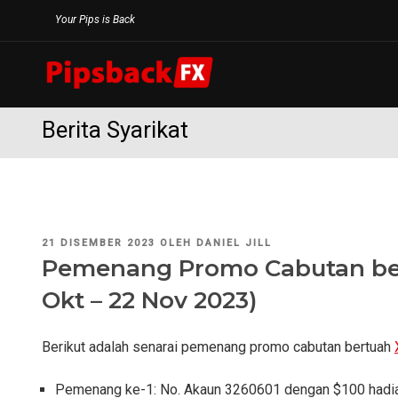
Langkau
Your Pips is Back
ke
kandungan
Berita Syarikat
DIKIRIM
21 DISEMBER 2023
OLEH
DANIEL JILL
PADA
Pemenang Promo Cabutan bert
Okt – 22 Nov 2023)
Berikut adalah senarai pemenang promo cabutan bertuah
Pemenang ke-1: No. Akaun 3260601 dengan $100 hadia