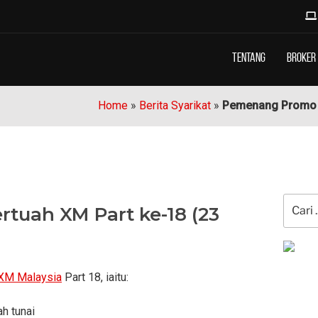
Tentang
Broker
Home
»
Berita Syarikat
»
Pemenang Promo C
Carian
uah XM Part ke-18 (23
untuk:
XM Malaysia
Part 18, iaitu:
h tunai