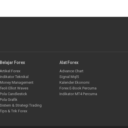
Belajar Forex
Alat Forex
Artikel Forex
Advance Chart
Indikator Teknikal
Signal Mql5
Money Management
Kalender Ekonomi
Teoli Elliot Waves
Forex E-Book Percuma
Pola Candlestick
Indikator MT4 Percuma
Pola Grafik
Sistem & Strategi Trading
Tips & Trik Forex