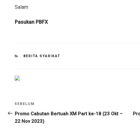
Salam
Pasukan PBFX
KATEGORI
BERITA SYARIKAT
Navigasi
Kiriman
SEBELUM
kiriman
Sebelumnya
Promo Cabutan Bertuah XM Part ke-18 (23 Okt –
Pr
22 Nov 2023)