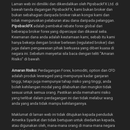
Laman web ini dimiliki dan dikendalikan oleh PipsbackFX Ltd. di
bawah tanda dagangan PipsbackFX, kami bukan broker dan
bukan sebahagian daripada broker rakan kongsi kami dan
tidak menguruskan pelaburan atau dana daripada pelanggan.
PipsbackFX
adalah pembekal rebate forex global dari
beberapa broker forex yang dipercayai dan dikawal selia.
Keamanan dana anda adalah keutamaan kami, sebab itu kami
hanya bekerja dengan broker berlesen (regulated broker) dan
juga dalam pengawasan pihak berkuasa yang diberi kuasa di
negara ini. Sebelum menyertai sila baca dengan teliti "Amaran
Risiko" di bawah.
Amaran Risiko:
Perdagangan Forex, komoditi, option dan CFD
adalah produk leveraged yang mempunyai kadar ganjaran
tinggi, tetapi juga mempunyai tahap risiko yang tinggi, anda
boleh kehilangan modal yang dilaburkan dan mungkin tidak
sesuai untuk semua orang. Pastikan anda memahami risiko
yang terlibat dalam perdagangan ini dan tidak melabur wang
anda yang anda tidak mampu kehilangannya.
Maklumat di laman web ini tidak ditujukan kepada penduduk
Amerika Syarikat dan tidak bertujuan untuk diedarkan kepada,
atau digunakan oleh, mana-mana orang di mana-mana negara