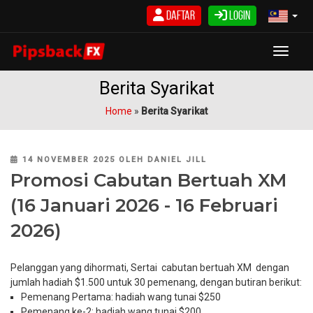
Langkau
Daftar
Login
ke
kandungan
Toggle
Berita Syarikat
Home
»
Berita Syarikat
POSTED
14 NOVEMBER 2025
OLEH
DANIEL JILL
ON
Promosi Cabutan Bertuah XM
(16 Januari 2026 - 16 Februari
2026)
Pelanggan yang dihormati, Sertai cabutan bertuah XM dengan
jumlah hadiah $1.500 untuk 30 pemenang, dengan butiran berikut:
Pemenang Pertama: hadiah wang tunai $250
Pemenang ke-2: hadiah wang tunai $200