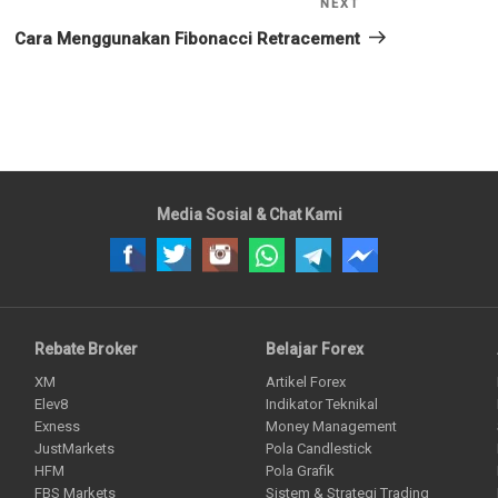
NEXT
Next
Post
Cara Menggunakan Fibonacci Retracement
Media Sosial & Chat Kami
Rebate Broker
Belajar Forex
XM
Artikel Forex
Elev8
Indikator Teknikal
Exness
Money Management
JustMarkets
Pola Candlestick
HFM
Pola Grafik
FBS Markets
Sistem & Strategi Trading