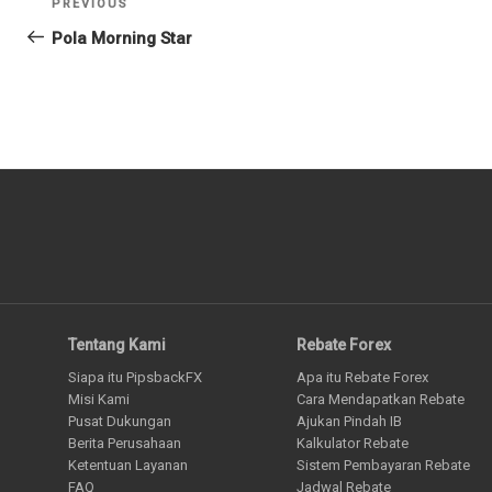
Previous
PREVIOUS
pos
Post
Pola Morning Star
Tentang Kami
Rebate Forex
Siapa itu PipsbackFX
Apa itu Rebate Forex
Misi Kami
Cara Mendapatkan Rebate
Pusat Dukungan
Ajukan Pindah IB
Berita Perusahaan
Kalkulator Rebate
Ketentuan Layanan
Sistem Pembayaran Rebate
FAQ
Jadwal Rebate