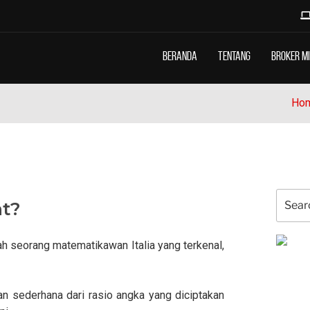
Beranda
Tentang
Broker M
Ho
Search
nt?
for:
ah seorang matematikawan Italia yang terkenal,
an sederhana dari rasio angka yang diciptakan