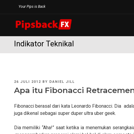
Skip
Your Pips is Back
to
content
Indikator Teknikal
POSTED
26 JULI 2012
BY
DANIEL JILL
ON
Apa itu Fibonacci Retraceme
Fibonacci berasal dari kata Leonardo Fibonacci. Dia adal
juga dikenal sebagai super duper ultra uber geek.
Dia memiliki “Aha!” saat ketika ia menemukan serangkai