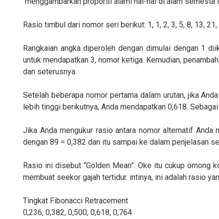
menggambarkan proporsi alami hal-hal di alam semesta i
Rasio timbul dari nomor seri berikut: 1, 1, 2, 3, 5, 8, 13, 21
Rangkaian angka diperoleh dengan dimulai dengan 1 di
untuk mendapatkan 3, nomor ketiga. Kemudian, penambah
dan seterusnya.
Setelah beberapa nomor pertama dalam urutan, jika And
lebih tinggi berikutnya, Anda mendapatkan 0,618. Sebagai
Jika Anda mengukur rasio antara nomor alternatif Anda 
dengan 89 = 0,382 dan itu sampai ke dalam penjelasan sep
Rasio ini disebut “Golden Mean”. Oke itu cukup omong 
membuat seekor gajah tertidur. intinya, ini adalah rasio
Tingkat Fibonacci Retracement
0,236, 0,382, 0,500, 0,618, 0,764