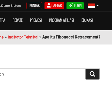
Kontak
Daftar
Login
Demo Sistem
itra
Rebate
Promosi
Program Afiliasi
Edukasi
me
»
Indikator Teknikal
»
Apa itu Fibonacci Retracement?
Search