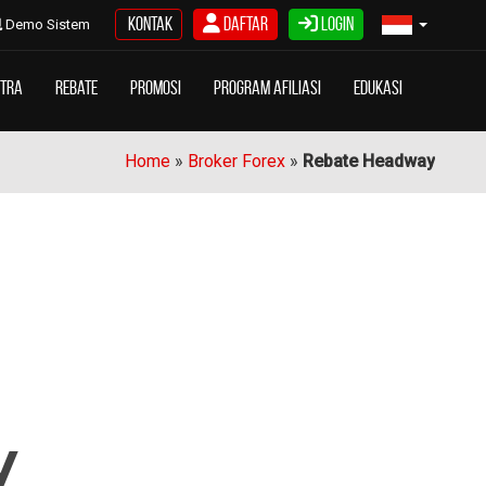
Kontak
Daftar
Login
Demo Sistem
itra
Rebate
Promosi
Program Afiliasi
Edukasi
Home
»
Broker Forex
»
Rebate Headway
y