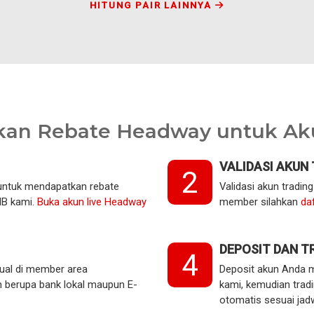
HITUNG PAIR LAINNYA
kan Rebate Headway untuk Aku
VALIDASI AKUN
2
 untuk mendapatkan rebate
Validasi akun tradin
IB kami.
Buka akun live Headway
member silahkan
daf
DEPOSIT DAN T
4
ual di member area
Deposit akun Anda m
 berupa bank lokal maupun E-
kami, kemudian trad
otomatis sesuai jad