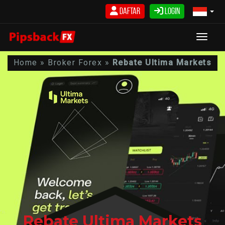
Skip
Daftar
Login
to
content
Toggle
Home
»
Broker Forex
»
Rebate Ultima Markets
Rebate Ultima Markets