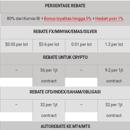
PERSENTASE REBATE
80% dari Komisi IB +
Bonus loyalitas hingga 5%
+
Hadiah poin 1%
REBATE FX/MINYAK/EMAS/SILVER
$0.05 per lot
$5.6 per lot
0.01 per lot
1.2 per lot
REBATE UNTUK CRYPTO
–
56 per 1jt
–
9.2 per 1jt
contract
contract
REBATE CFD/INDEX/SAHAM/OBLIGASI
–
32 per 1jt
–
32 per 1jt
contract
contract
AUTOREBATE KE MT4/MT5