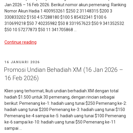
Jan 2026 – 16 Feb 2026. Berikut nomor akun pemenang: Ranking
Nomor Akun Hadia 1 400953261 $250 2 31148315 $200 3
330833202 $150 4 57288180 $100 5 85432341 $100 6
310699218 $50 7 40235982 $50 8 331957623 $50 9 341352532
$50 10 57277873 $50 11 341705868 …
“Pemenang
Continue reading
Undian
Berhadiah
XM
POSTED
16 JANUARI 2026
Periode:
ON
Promosi Undian Behadiah XM (16 Jan 2026 –
16
16 Feb 2026)
Jan
2026
Klien yang terhormat, Ikuti undian berhadiah XM dengan total
–
hadiah $1.500 untuk 30 pemenang, dengan rincian sebagai
16
berikut: Pemenang ke-1: hadiah uang tunai $250 Pemenang ke-2:
Feb
hadiah uang tunai $200 Pemenang ke-3: hadiah uang tunai $150
2026”
Pemenang ke-4 sampai ke-5: hadiah uang tunai $100 Pemenang
ke-6 sampai ke-10: hadiah uang tunai $50 Pemenang ke-11
sampai …