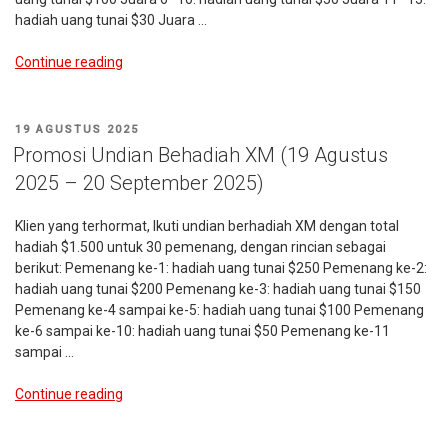
hadiah uang tunai $30 Juara …
“Promosi
Continue reading
Undian
Behadiah
XM
POSTED
19 AGUSTUS 2025
(19
ON
Promosi Undian Behadiah XM (19 Agustus
Agt
2025 – 20 September 2025)
–
20
Klien yang terhormat, Ikuti undian berhadiah XM dengan total
Agt
hadiah $1.500 untuk 30 pemenang, dengan rincian sebagai
2025)”
berikut: Pemenang ke-1: hadiah uang tunai $250 Pemenang ke-2:
hadiah uang tunai $200 Pemenang ke-3: hadiah uang tunai $150
Pemenang ke-4 sampai ke-5: hadiah uang tunai $100 Pemenang
ke-6 sampai ke-10: hadiah uang tunai $50 Pemenang ke-11
sampai …
“Promosi
Continue reading
Undian
Behadiah