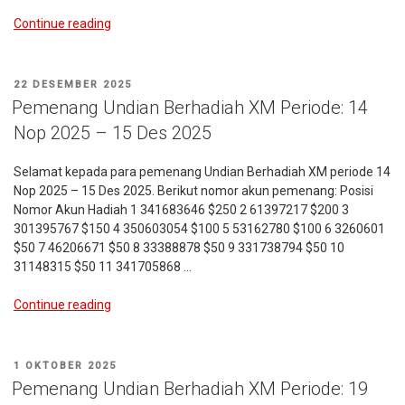
“Promosi
Continue reading
Undian
Behadiah
XM
POSTED
22 DESEMBER 2025
(16
ON
Pemenang Undian Berhadiah XM Periode: 14
Jan
Nop 2025 – 15 Des 2025
2026
–
Selamat kepada para pemenang Undian Berhadiah XM periode 14
16
Nop 2025 – 15 Des 2025. Berikut nomor akun pemenang: Posisi
Feb
Nomor Akun Hadiah 1 341683646 $250 2 61397217 $200 3
2026)”
301395767 $150 4 350603054 $100 5 53162780 $100 6 3260601
$50 7 46206671 $50 8 33388878 $50 9 331738794 $50 10
31148315 $50 11 341705868 …
“Pemenang
Continue reading
Undian
Berhadiah
XM
POSTED
1 OKTOBER 2025
Periode:
ON
Pemenang Undian Berhadiah XM Periode: 19
14