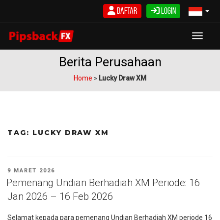
Skip
Daftar
Login
to
content
Toggle
Berita Perusahaan
Home
»
Lucky Draw XM
TAG:
LUCKY DRAW XM
POSTED
9 MARET 2026
ON
Pemenang Undian Berhadiah XM Periode: 16
Jan 2026 – 16 Feb 2026
Selamat kepada para pemenang Undian Berhadiah XM periode 16