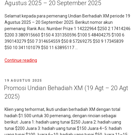
Agustus 2025 – 20 September 2025
Nop
2025
Selamat kepada para pemenang Undian Berhadiah XM periode 19
–
Agustus 2025 – 20 September 2025. Berikut nomor akun
15
pemenang: Rank Acc. Number Prize 1 14222964 $250 2 17414246
Des
$200 3 380915660 $150 4 331350596 $100 5 48404275 $100 6
2025”
390143279 $50 7 314654559 $50 8 57269275 $50 9 17345839
$50 10 341101079 $50 11 63895117 …
“Pemenang
Continue reading
Undian
Berhadiah
XM
POSTED
19 AGUSTUS 2025
Periode:
ON
Promosi Undian Behadiah XM (19 Agt – 20 Agt
19
2025)
Agustus
2025
Klien yang terhormat, Ikuti undian berhadiah XM dengan total
–
hadiah $1.500 untuk 30 pemenang, dengan rincian sebagai
20
berikut: Juara 1: hadiah uang tunai $250 Juara 2: hadiah uang
September
tunai $200 Juara 3: hadiah uang tunai $150 Juara 4–5: hadiah
2025”
uang tunai $100 Juara 6–10: hadiah uang tunai $50 Juara 11–15: