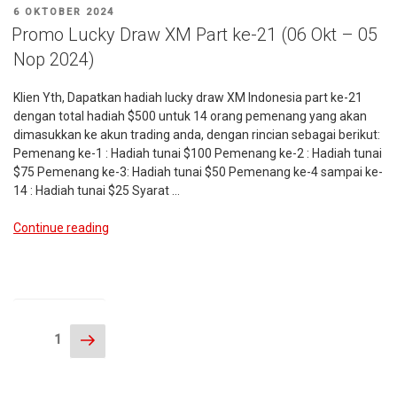
XM
POSTED
6 OKTOBER 2024
(19
ON
Promo Lucky Draw XM Part ke-21 (06 Okt – 05
Agustus
Nop 2024)
2025
–
Klien Yth, Dapatkan hadiah lucky draw XM Indonesia part ke-21
20
dengan total hadiah $500 untuk 14 orang pemenang yang akan
September
dimasukkan ke akun trading anda, dengan rincian sebagai berikut:
2025)”
Pemenang ke-1 : Hadiah tunai $100 Pemenang ke-2 : Hadiah tunai
$75 Pemenang ke-3: Hadiah tunai $50 Pemenang ke-4 sampai ke-
14 : Hadiah tunai $25 Syarat …
“Promo
Continue reading
Lucky
Draw
XM
Part
ke-
Posts
Next
21
Page
1
page
pagination
(06
Okt
–