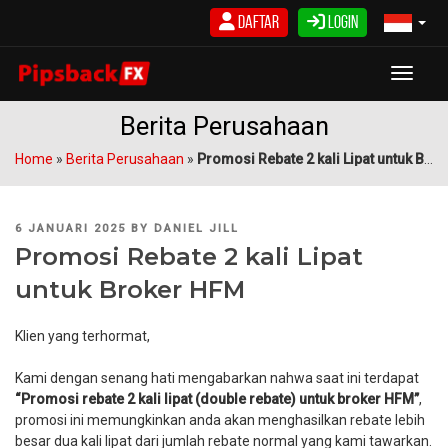
Skip
Daftar
Login
to
content
Toggle
Berita Perusahaan
Home
»
Berita Perusahaan
»
Promosi Rebate 2 kali Lipat untuk Broker HFM
POSTED
6 JANUARI 2025
BY
DANIEL JILL
ON
Promosi Rebate 2 kali Lipat
untuk Broker HFM
Klien yang terhormat,
Kami dengan senang hati mengabarkan nahwa saat ini terdapat
“Promosi rebate 2 kali lipat (double rebate) untuk broker HFM”
,
promosi ini memungkinkan anda akan menghasilkan rebate lebih
besar dua kali lipat dari jumlah rebate normal yang kami tawarkan.