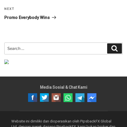
Next
NEXT
Post
Promo Everybody Wins
Search
Sear
for:
Media Sosial & Chat Kami
Website ini dimiliki dan dioperasikan oleh PipsbackFX Global
Ltd. dengan merek dagang PipsbackFX, kami bukan broker dan