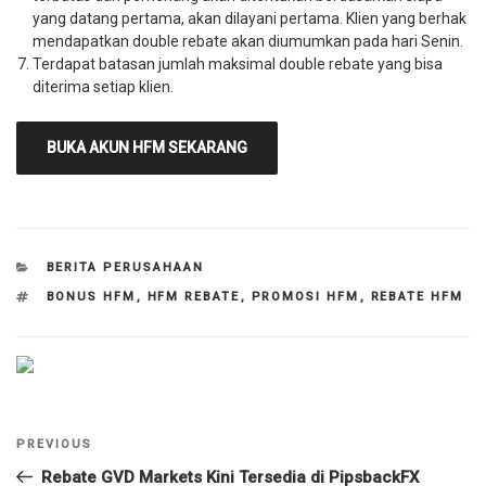
yang datang pertama, akan dilayani pertama. Klien yang berhak
mendapatkan double rebate akan diumumkan pada hari Senin.
Terdapat batasan jumlah maksimal double rebate yang bisa
diterima setiap klien.
BUKA AKUN HFM SEKARANG
CATEGORIES
BERITA PERUSAHAAN
TAGS
BONUS HFM
,
HFM REBATE
,
PROMOSI HFM
,
REBATE HFM
Navigasi
Previous
PREVIOUS
pos
Post
Rebate GVD Markets Kini Tersedia di PipsbackFX