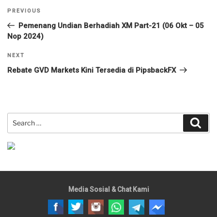
Navigasi
Previous
PREVIOUS
pos
Post
Pemenang Undian Berhadiah XM Part-21 (06 Okt – 05
Nop 2024)
Next
NEXT
Post
Rebate GVD Markets Kini Tersedia di PipsbackFX
Search
Sear
for:
Media Sosial & Chat Kami