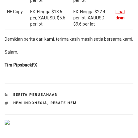
per lot
per lot
HF Copy
FX: Hingga $13.6
FX: Hingga $22.4
Lihat
per, XAUUSD: $5.6
per lot, XAUUSD:
disini
per lot
$9.6 per lot
Demikian berita dari kami, terima kasih masih setia bersama kami.
Salam,
Tim PipsbackFX
CATEGORIES
BERITA PERUSAHAAN
TAGS
HFM INDONESIA
,
REBATE HFM