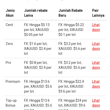
Jenis
Jumlah rebate
Jumlah Rebate
Pair
Akun
Lama
Baru
Lainnya
Cent
FX: Hingga $0.13
FX: Hingga $0.22
Lihat
per lot, XAUUSD:
per lot, XAUUSD:
disini
$0.05 per lot
$0.1 per lot
Zero
FX: $1.6 per lot,
FX: $3.2 per lot,
Lihat
XAUUSD: $2.4 per
XAUUSD: $5.6 per
disini
lot
lot
Pro
FX: $0.8 per lot,
FX: $3.2 per lot,
Lihat
XAUUSD: $2.4 per
XAUUSD: $5.6 per
disini
lot
lot
Premium
FX: Hingga $13.6
FX: Hingga $22.4
Lihat
per, XAUUSD: $5.6
per lot, XAUUSD:
disini
per lot
$9.6 per lot
Top-up
FX: Hingga $13.6
FX: Hingga $24 per
Lihat
Bonus
per, XAUUSD: $5.6
lot, XAUUSD: $9.6
disini