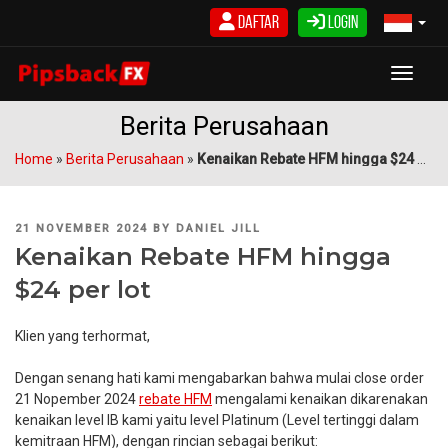
Skip
Daftar
Login
to
content
Toggle
Berita Perusahaan
Home
»
Berita Perusahaan
»
Kenaikan Rebate HFM hingga $24 per lot
POSTED
21 NOVEMBER 2024
BY
DANIEL JILL
ON
Kenaikan Rebate HFM hingga
$24 per lot
Klien yang terhormat,
Dengan senang hati kami mengabarkan bahwa mulai close order
21 Nopember 2024
rebate HFM
mengalami kenaikan dikarenakan
kenaikan level IB kami yaitu level Platinum (Level tertinggi dalam
kemitraan HFM), dengan rincian sebagai berikut: