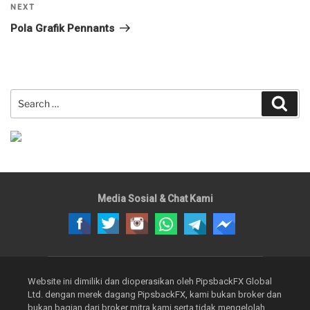
Next
NEXT
Post
Pola Grafik Pennants
Search
Sear
for:
Media Sosial & Chat Kami
Website ini dimiliki dan dioperasikan oleh PipsbackFX Global
Ltd. dengan merek dagang PipsbackFX, kami bukan broker dan
bukan bagian dari broker mitra kami serta tidak mengelolah