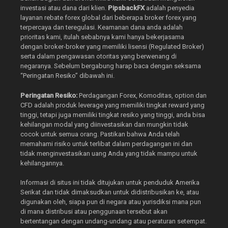
investasi atau dana dari klien.
PipsbackFX
adalah penyedia
layanan rebate forex global dari beberapa broker forex yang
terpercaya dan teregulasi. Keamanan dana anda adalah
prioritas kami, itulah sebabnya kami hanya bekerjasama
dengan broker-broker yang memiliki lisensi (Regulated Broker)
serta dalam pengawasan otoritas yang berwenang di
negaranya. Sebelum bergabung harap baca dengan seksama
“Peringatan Resiko” dibawah ini.
Peringatan Resiko:
Perdagangan Forex, Komoditas, option dan
CFD adalah produk leverage yang memiliki tingkat reward yang
tinggi, tetapi juga memiliki tingkat resiko yang tinggi, anda bisa
kehilangan modal yang diinvestasikan dan mungkin tidak
cocok untuk semua orang. Pastikan bahwa Anda telah
memahami risiko untuk terlibat dalam perdagangan ini dan
tidak menginvestasikan uang Anda yang tidak mampu untuk
kehilangannya.
Informasi di situs ini tidak ditujukan untuk penduduk Amerika
Serikat dan tidak dimaksudkan untuk didistribusikan ke, atau
digunakan oleh, siapa pun di negara atau yurisdiksi mana pun
di mana distribusi atau penggunaan tersebut akan
bertentangan dengan undang-undang atau peraturan setempat.