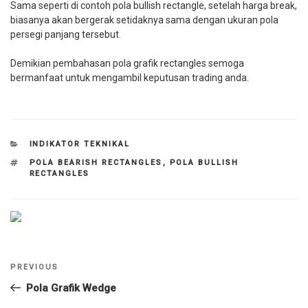
Sama seperti di contoh pola bullish rectangle, setelah harga break,
biasanya akan bergerak setidaknya sama dengan ukuran pola
persegi panjang tersebut.
Demikian pembahasan pola grafik rectangles semoga
bermanfaat untuk mengambil keputusan trading anda.
CATEGORIES
INDIKATOR TEKNIKAL
TAGS
POLA BEARISH RECTANGLES
,
POLA BULLISH
RECTANGLES
Navigasi
Previous
PREVIOUS
pos
Post
Pola Grafik Wedge