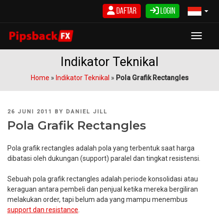
Skip
Daftar
Login
to
content
Toggle
Indikator Teknikal
Home
»
Indikator Teknikal
»
Pola Grafik Rectangles
POSTED
26 JUNI 2011
BY
DANIEL JILL
ON
Pola Grafik Rectangles
Pola grafik rectangles adalah pola yang terbentuk saat harga
dibatasi oleh dukungan (support) paralel dan tingkat resistensi.
Sebuah pola grafik rectangles adalah periode konsolidasi atau
keraguan antara pembeli dan penjual ketika mereka bergiliran
melakukan order, tapi belum ada yang mampu menembus
support dan resistance
.