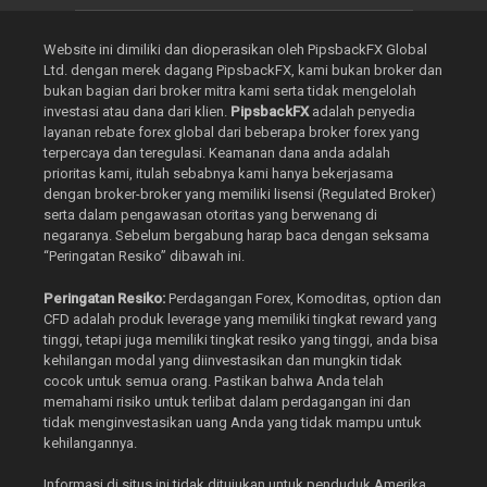
Website ini dimiliki dan dioperasikan oleh PipsbackFX Global
Ltd. dengan merek dagang PipsbackFX, kami bukan broker dan
bukan bagian dari broker mitra kami serta tidak mengelolah
investasi atau dana dari klien.
PipsbackFX
adalah penyedia
layanan rebate forex global dari beberapa broker forex yang
terpercaya dan teregulasi. Keamanan dana anda adalah
prioritas kami, itulah sebabnya kami hanya bekerjasama
dengan broker-broker yang memiliki lisensi (Regulated Broker)
serta dalam pengawasan otoritas yang berwenang di
negaranya. Sebelum bergabung harap baca dengan seksama
“Peringatan Resiko” dibawah ini.
Peringatan Resiko:
Perdagangan Forex, Komoditas, option dan
CFD adalah produk leverage yang memiliki tingkat reward yang
tinggi, tetapi juga memiliki tingkat resiko yang tinggi, anda bisa
kehilangan modal yang diinvestasikan dan mungkin tidak
cocok untuk semua orang. Pastikan bahwa Anda telah
memahami risiko untuk terlibat dalam perdagangan ini dan
tidak menginvestasikan uang Anda yang tidak mampu untuk
kehilangannya.
Informasi di situs ini tidak ditujukan untuk penduduk Amerika