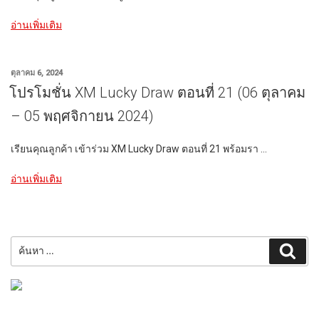
Campaign””
“ราย
อ่านเพิ่มเติม
ชื่อ
ผู้
ชนะ
เขียน
ตุลาคม 6, 2024
XM
วัน
โปรโมชั่น XM Lucky Draw ตอนที่ 21 (06 ตุลาคม
ที่
Lucky
– 05 พฤศจิกายน 2024)
Draw
ครั้ง
ที่
เรียนคุณลูกค้า เข้าร่วม XM Lucky Draw ตอนที่ 21 พร้อมรา …
21
(06
“โปร
อ่านเพิ่มเติม
ตุลาคม
โม
–
ชั่น
05
XM
พฤศจิกายน
Lucky
ค้นหา:
2024)”
ค้นห
Draw
ตอน
ที่
21
(06