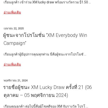
เรียนลูกค้า เข้าร่วม XM lucky draw พร้อมรางวัลรวม $1.50 …
“โปร
อ่านเพิ่มเติม
โม
ชั่น
XM
เขียน
เมษายน 22, 2025
Lucky
วัน
ผู้ชนะจากโปรโมชั่น “XM Everybody Win
ที่
Draw
Campaign”
(January
16,
2026
เรียนลูกค้าผู้มีอุปการคุณทุกท่าน นี่คือผู้ชนะจากโปรโมชั …
–
February
“ผู้
อ่านเพิ่มเติม
16,
ชนะ
2026)”
จาก
โปร
เขียน
พฤศจิกายน 21, 2024
โม
วัน
รายชื่อผู้ชนะ XM Lucky Draw ครั้งที่ 21 (06
ที่
ชั่น
ตุลาคม – 05 พฤศจิกายน 2024)
“XM
Everybody
Win
เรียนคุณลูกค้า ต่อไปนี้คือผู้โชคดีของ XM จับรางวัล โปรโ …