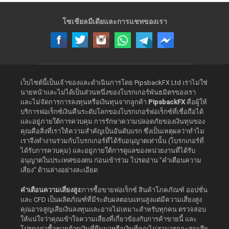
ตุลาคม
–
โซเชียลมีเดียและการแชทของเรา
05
พฤศจิกายน
2024)”
เว็บไซต์นี้เป็นเจ้าของและดำเนินการโดย PipsbackFX Ltd เราไม่ใช่
นายหน้าและไม่ได้เป็นส่วนหนึ่งของโบรกเกอร์พันธมิตรของเรา
และไม่จัดการการลงทุนหรือเงินทุนจากลูกค้า
PipsbackFX
คือผู้ให้
บริการฟอเร็กซ์เงินคืนระดับโลกของโบรกเกอร์ฟอเร็กซ์ที่เชื่อถือได้
และอยู่ภายใต้การควบคุม การรักษาความปลอดภัยของเงินทุนของ
คุณคือสิ่งที่เราให้ความสำคัญเป็นอันดับแรก ซึ่งเป็นเหตุผลว่าทำไม
เราจึงทำงานร่วมกับโบรกเกอร์ที่ได้รับอนุญาตเท่านั้น (โบรกเกอร์ที่
ได้รับการควบคุม) และอยู่ภายใต้การดูแลของหน่วยงานที่ได้รับ
อนุญาตในประเทศของตน ก่อนเข้าร่วม โปรดอ่าน "คำเตือนความ
เสี่ยง" ด้านล่างอย่างละเอียด
คำเตือนความเสี่ยงสูง:
การซื้อขายฟอเร็กซ์ สินค้าโภคภัณฑ์ ออปชั่น
และ CFD เป็นผลิตภัณฑ์ที่มีระดับผลตอบแทนสูงแต่มีความเสี่ยงสูง
คุณอาจสูญเสียเงินลงทุนและอาจไม่เหมาะสำหรับทุกคน ตรวจสอบ
ให้แน่ใจว่าคุณเข้าใจความเสี่ยงที่เกี่ยวข้องกับการค้าขายนี้ และ
โปรดอย่าซื้อขายด้วยเงินที่ยืมมาหรือเงินที่คุณไม่สามารถจะสูญเสีย