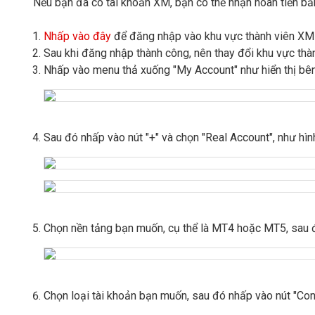
Nếu bạn đã có tài khoản XM, bạn có thể nhận hoàn tiền bằ
Nhấp vào đây
để đăng nhập vào khu vực thành viên XM
Sau khi đăng nhập thành công, nên thay đổi khu vực thà
Nhấp vào menu thả xuống "My Account" như hiển thị bên
Sau đó nhấp vào nút "+" và chọn "Real Account", như hìn
Chọn nền tảng bạn muốn, cụ thể là MT4 hoặc MT5, sau đ
Chọn loại tài khoản bạn muốn, sau đó nhấp vào nút "Con