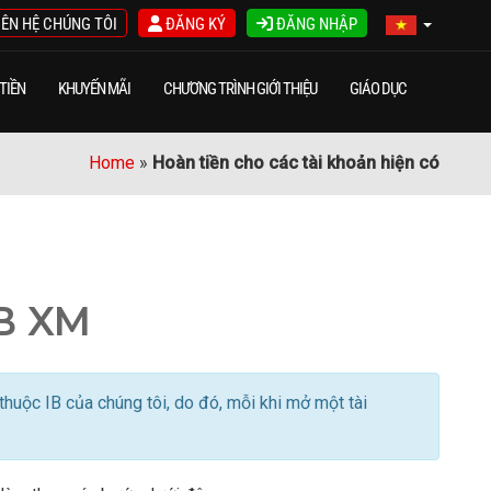
IÊN HỆ CHÚNG TÔI
ĐĂNG KÝ
ĐĂNG NHẬP
TIỀN
KHUYẾN MÃI
CHƯƠNG TRÌNH GIỚI THIỆU
GIÁO DỤC
Home
»
Hoàn tiền cho các tài khoản hiện có
IB XM
huộc IB của chúng tôi, do đó, mỗi khi mở một tài