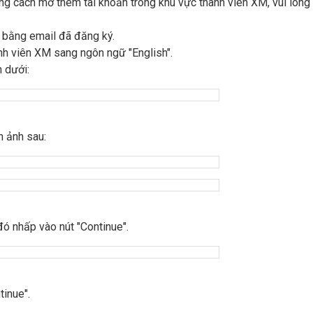
ng cách mở thêm tài khoản trong khu vực thành viên XM, vui lòng
 bằng email đã đăng ký.
nh viên XM sang ngôn ngữ "English".
 dưới:
h ảnh sau:
ó nhấp vào nút "Continue".
tinue".