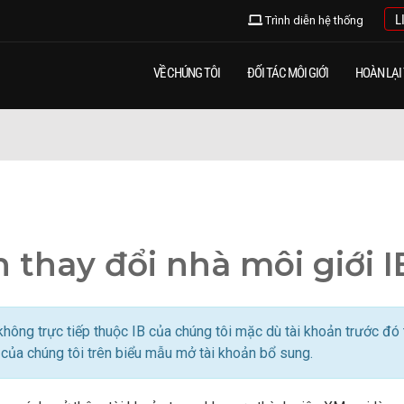
L
Trình diễn hệ thống
VỀ CHÚNG TÔI
ĐỐI TÁC MÔI GIỚI
HOÀN LẠI 
 thay đổi nhà môi giới 
hông trực tiếp thuộc IB của chúng tôi mặc dù tài khoản trước đó t
của chúng tôi trên biểu mẫu mở tài khoản bổ sung.