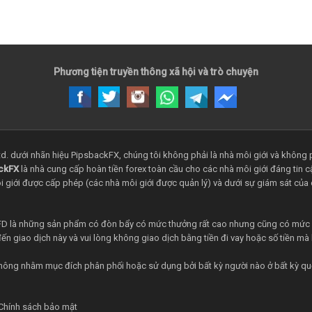
Phương tiện truyền thông xã hội và trò chuyện
 dưới nhãn hiệu PipsbackFX, chúng tôi không phải là nhà môi giới và không ph
ckFX
là nhà cung cấp hoàn tiền forex toàn cầu cho các nhà môi giới đáng tin c
 môi giới được cấp phép (các nhà môi giới được quản lý) và dưới sự giám sát củ
FD là những sản phẩm có đòn bẩy có mức thưởng rất cao nhưng cũng có mức độ
đến giao dịch này và vui lòng không giao dịch bằng tiền đi vay hoặc số tiền m
không nhằm mục đích phân phối hoặc sử dụng bởi bất kỳ người nào ở bất kỳ q
Chính sách bảo mật