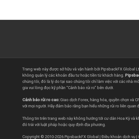
Trang web này được sở hữu và vận hành bởi PipsbackFX Global Ltd.
không quản lý các khoản đầu tư hoặc tiền từ khách hàng.
Pipsba
chúng tôi, đó là lý do tại sao chúng tôi chỉ làm việc với các nhà
gia vui lòng đọc kỹ phần “Cảnh báo rủi ro” bên dưới.
Cảnh báo rủi ro cao:
Giao dịch Forex, hàng hóa, quyền chọn và C
với mọi người. Hãy đảm bảo rằng bạn hiểu những rủi ro liên quan 
Thông tin trên trang web này không hướng tới cư dân Hoa Kỳ và 
đó trái với luật pháp hoặc quy định địa phương.
Copyright © 2010-2026
PipsbackFX Global
|
Điều khoản dịch vụ
|