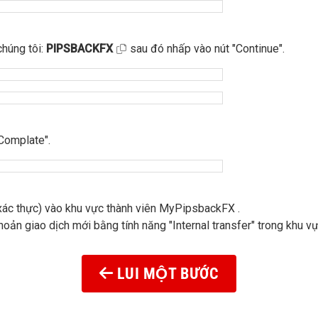
chúng tôi:
PIPSBACKFX
sau đó nhấp vào nút "Continue".
"Complate".
 (xác thực) vào khu vực thành viên MyPipsbackFX .
hoản giao dịch mới bằng tính năng "Internal transfer" trong khu v
LUI MỘT BƯỚC